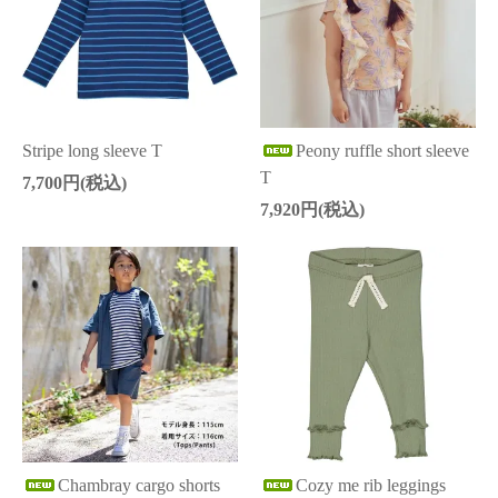
Stripe long sleeve T
Peony ruffle short sleeve
T
7,700円(税込)
7,920円(税込)
Chambray cargo shorts
Cozy me rib leggings