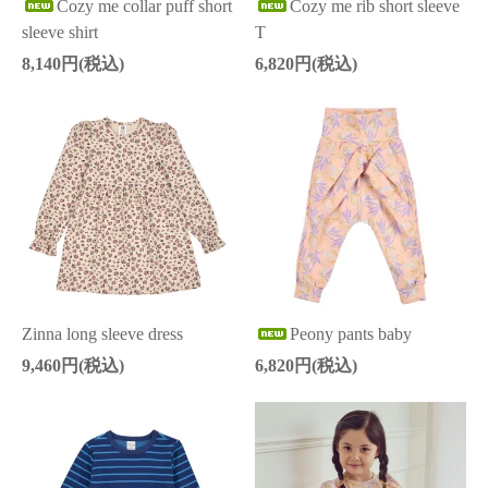
Cozy me collar puff short
Cozy me rib short sleeve
sleeve shirt
T
8,140円(税込)
6,820円(税込)
Zinna long sleeve dress
Peony pants baby
9,460円(税込)
6,820円(税込)