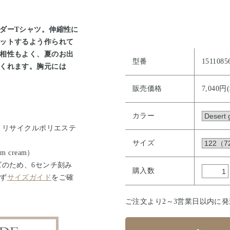
ダーTシャツ。伸縮性に
ットするよう作られて
相性もよく、夏のお出
型番
1511085
くれます。胸元には
販売価格
7,040円
カラー
・リサイクルポリエステ
）
サイズ
am cream）
ズのため、6センチ刻み
購入数
ず
サイズガイド
をご確
ご注文より2～3営業日以内に