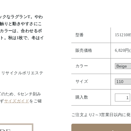
ックなラグランT。やわ
触りと動きやすさにこ
カラーは、合わせるボ
型番
1512108
ト。秋は1枚で、冬はイ
販売価格
6,820円
カラー
・リサイクルポリエステ
）
サイズ
ズのため、6センチ刻み
購入数
ず
サイズガイド
をご確
ご注文より2～3営業日以内に